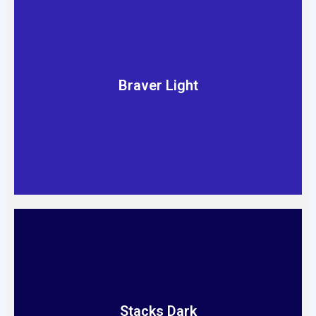
Braver Light
Read More
Stacks Dark
Read More