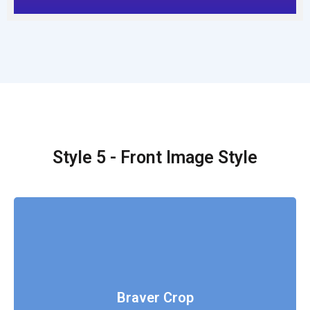
Style 5 - Front Image Style
Fusce luctus odio ac nibh luctus, in porttitor
theo lacus egestas. Dummy text generator.
Braver Crop