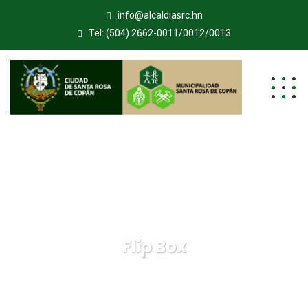
info@alcaldiasrc.hn
Tel: (504) 2662-0011/0012/0013
Flip Box
Municipalidad de Santa Rosa de Copán
Elements
Flip Box