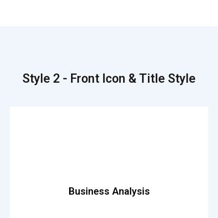
Style 2 - Front Icon & Title Style
Read More
theo lacus egestas. Dummy text generator.
Business Analysis
Fusce luctus odio ac nibh luctus, in porttitor