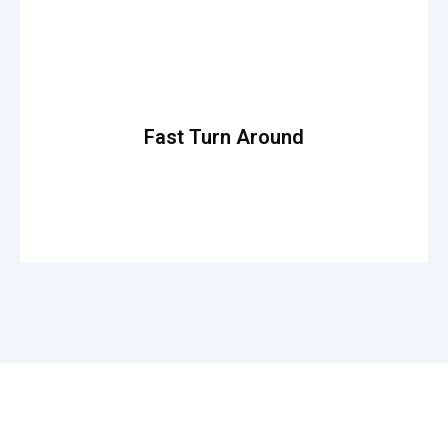
Read More
theo lacus egestas. Dummy text generator.
Fast Turn Around
Fusce luctus odio ac nibh luctus, in porttitor