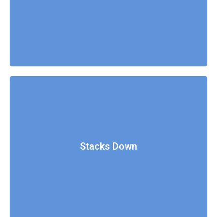
Read More
Stacks Down
Fusce luctus odio ac nibh luctus, in porttitor
theo lacus egestas. Dummy text generator.
Read More