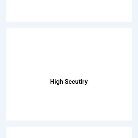
Read More
theo lacus egestas. Dummy text generator.
High Secutiry
Fusce luctus odio ac nibh luctus, in porttitor