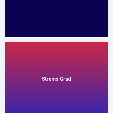
Strems Grad
Read More