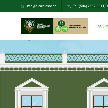
info@alcaldiasrc.hn
Tel: (504) 2662-0011/
ACER