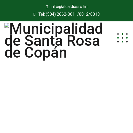
info@alcaldiasrc.hn
Tel: (504) 2662-0011/0012/0013