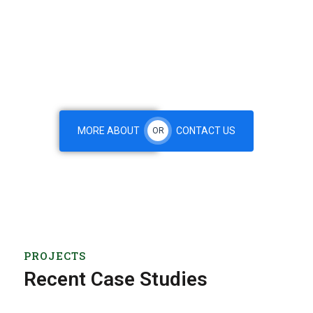
Specializingin Business & Financial Investment.
For your business database smoothly on the other
hand we denounce with righteous indignation
and men who are so beguiled and demoralized by &
charms blinded right eous of pleasure.
MORE ABOUT
CONTACT US
OR
PROJECTS
Recent Case Studies