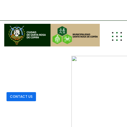
info@alcaldiasrc.hn
Tel: (504) 2662-0011/0012/0013
WELCOME TO REOBIZ
Business Theme
Best Business Theme 2020
CONTACT US