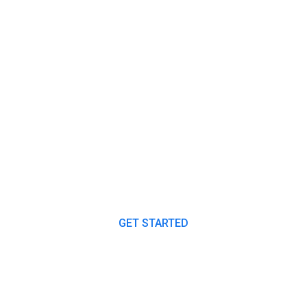
ANY PLAN TO START A PROJECT
Our Expert Consultants
Always Ready to Help
You.
GET STARTED