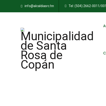
info@alcaldiasrc.hn
Tel: (504) 2662-0011/0
A
C