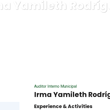
ma Yamileth Rodríg
anta Rosa de Copán
Alcaldía de Santa Rosa de Copán
Irma
Auditor Interno Municipal
Irma Yamileth Rodrí
Experience & Activities