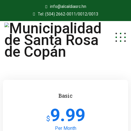
info@alcaldiasrc.hn
Tel: (504) 2662-0011/0012/0013
Basic
9.99
$
Per Month